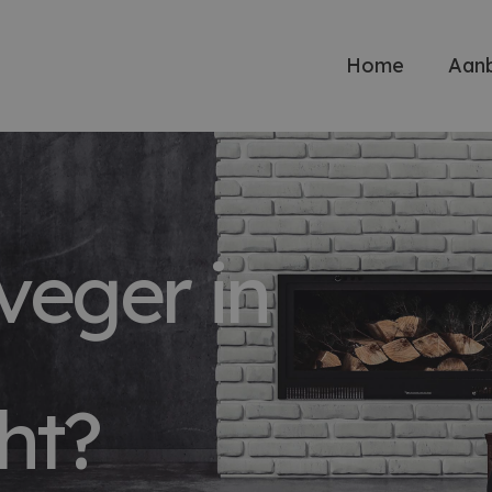
Home
Aan
veger in
ht?