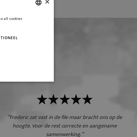
×
o all cookies
DUTCH
FRENCH
TIONEEL
zeggen
“Frederic zat vast in de file maar bracht ons op de
hoogte. Voor de rest correcte en aangename
samenwerking.”