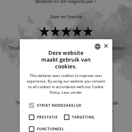
Bedankt en tot volgend jaar !”
Sam en Sophie
×
“Professioneel, proper en aangename kerel! Wij hebben
Deze website
onze vaste schoorsteenveger gevonden.”
maakt gebruik van
DUTCH
cookies.
Pieter-Jan en Kato
FRENCH
This website uses cookies to improve user
experience. By using our website you consent
to all cookies in accordance with our Cookie
Policy.
Lees verder
“Frederic zat vast in de file maar bracht ons op de
STRIKT NOODZAKELIJK
hoogte. Voor de rest correcte en aangename
PRESTATIE
TARGETING
samenwerking.”
FUNCTIONEEL