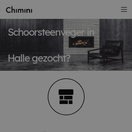
Schoorsteenveger in
Halle gezocht?