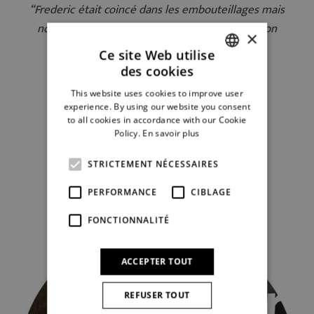
“Frederic était coincé dans les embouteillages mais
nous a informés. Pour le reste, une collaboration
×
correcte et agréable.”
Ce site Web utilise
des cookies
DUTCH
Dirk et Greta
This website uses cookies to improve user
FRENCH
experience. By using our website you consent
to all cookies in accordance with our Cookie
Policy.
En savoir plus
STRICTEMENT NÉCESSAIRES
Écrire un commentaire
PERFORMANCE
CIBLAGE
FONCTIONNALITÉ
ACCEPTER TOUT
REFUSER TOUT