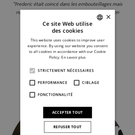
“Frederic était coincé dans les embouteillages mais
nous a informés. Pour le reste, une collaboration
×
correcte et agréable.”
Ce site Web utilise
des cookies
DUTCH
Dirk et Greta
This website uses cookies to improve user
FRENCH
experience. By using our website you consent
to all cookies in accordance with our Cookie
Policy.
En savoir plus
STRICTEMENT NÉCESSAIRES
Écrire un commentaire
PERFORMANCE
CIBLAGE
FONCTIONNALITÉ
ACCEPTER TOUT
REFUSER TOUT