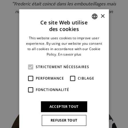
“Frederic était coincé dans les embouteillages mais
nous a informés. Pour le reste, une collaboration
×
correcte et agréable.”
Ce site Web utilise
des cookies
DUTCH
Dirk et Greta
This website uses cookies to improve user
FRENCH
experience. By using our website you consent
to all cookies in accordance with our Cookie
Policy.
En savoir plus
STRICTEMENT NÉCESSAIRES
Écrire un commentaire
PERFORMANCE
CIBLAGE
FONCTIONNALITÉ
ACCEPTER TOUT
REFUSER TOUT