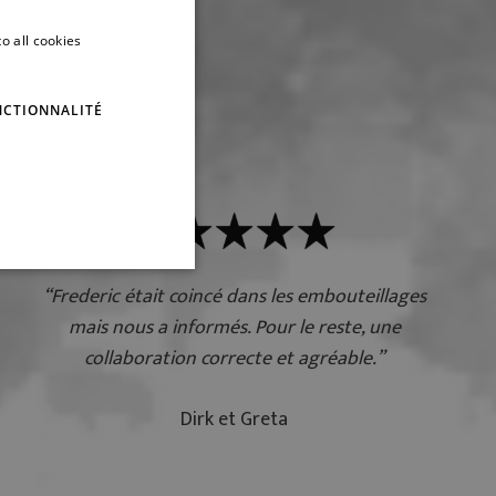
o all cookies
DUTCH
lients
FRENCH
NCTIONNALITÉ
“Frederic était coincé dans les embouteillages
mais nous a informés. Pour le reste, une
collaboration correcte et agréable.”
Dirk et Greta