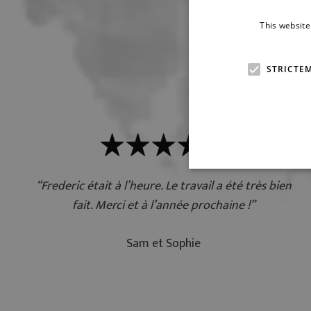
This website
Ce qu
STRICTE
“Frederic était à l’heure. Le travail a été très bien
fait. Merci et à l’année prochaine !”
Sam et Sophie