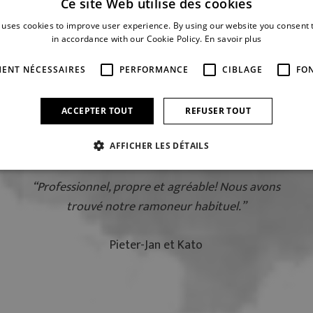
Ce site Web utilise des cookies
 uses cookies to improve user experience. By using our website you consent t
in accordance with our Cookie Policy.
En savoir plus
e disent nos c
MENT NÉCESSAIRES
PERFORMANCE
CIBLAGE
FO
ACCEPTER TOUT
REFUSER TOUT
AFFICHER LES DÉTAILS
“Professionnel, propre et agréable! Nous avons
trouvé notre ramoneur habituel.”
Pieter-Jan et Kato