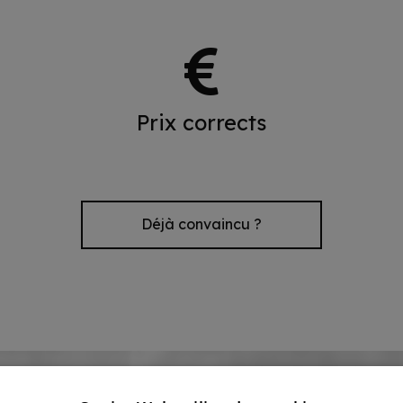
Prix corrects
Déjà convaincu ?